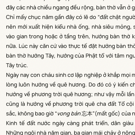
đây các nhà chiều ngang đều rộng, bàn thờ vẫn ở g
Chỉ mấy chục năm gần đây có lẽ do “đất chật người
nên mới xuất hiện kiểu nhà ống, nhà siêu mỏng, s
vào gian trong hoặc ở tầng trên, hướng bàn thờ
nữa. Lúc này căn cứ vào thực tế đặt hướng bàn th
bàn thờ hướng Tây, hướng của Phật tổ với tâm ngu
Tây trúc.
Ngày nay con cháu sinh cơ lập nghiệp ở khắp mọi m
lòng luôn hướng về quê hương. Do đó có ý kiến ch
hướng về phương trời quê hương; như vậy mỗi lần 
cũng là hướng về phương trời quê cha đất Tổ cội 
sắc, không bao giờ “
vong bản
忘本”(mất gốc) của nh
Kinh tế đất nước ngày càng phát triển, dân già
Những ngôi nhà năm gian, ba gian mái chảy ở nôn