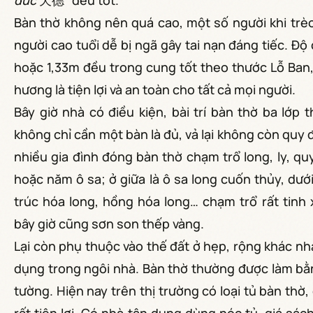
đức
天德” đều tốt.
Bàn thờ không nên quá cao, một số người khi trèo
người cao tuổi dễ bị ngã gây tai nạn đáng tiếc. Đ
hoặc 1,33m đều trong cung tốt theo thước Lỗ Ban,
hương là tiện lợi và an toàn cho tất cả mọi người.
Bây giờ nhà có điều kiện, bài trí bàn thờ ba lớp
không chỉ cần một bàn là đủ, vả lại không còn quy 
nhiều gia đình đóng bàn thờ chạm trổ long, ly, qu
hoặc năm ô sa; ở giữa là ô sa long cuốn thủy, dướ
trúc hóa long, hồng hóa long… chạm trổ rất tinh 
bây giờ cũng sơn son thếp vàng.
Lại còn phụ thuộc vào thế đất ở hẹp, rộng khác nh
dụng trong ngôi nhà. Bàn thờ thường được làm bằn
tường. Hiện nay trên thị trường có loại tủ bàn th