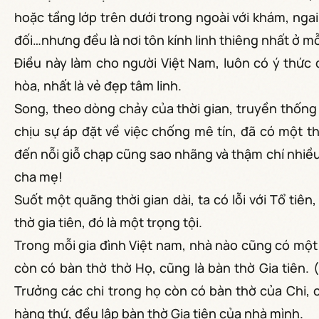
hoặc tầng lớp trên dưới trong ngoài với khám, nga
đối…nhưng đều là nơi tôn kính linh thiêng nhất ở mỗ
Điều này làm cho người Việt Nam, luôn có ý thức 
hòa, nhất là vẻ đẹp tâm linh.
Song, theo dòng chảy của thời gian, truyền thống 
chịu sự áp đặt về việc chống mê tín, đã có một t
đến nỗi giỗ chạp cũng sao nhãng và thậm chí nhiề
cha mẹ!
Suốt một quãng thời gian dài, ta có lỗi với Tổ tiên
thờ gia tiên, đó là một trọng tội.
Trong mỗi gia đình Việt nam, nhà nào cũng có một 
còn có bàn thờ thờ Họ, cũng là bàn thờ Gia tiên. 
Trưởng các chi trong họ còn có bàn thờ của Chi, c
hàng thứ, đều lập bàn thờ Gia tiên của nhà mình.