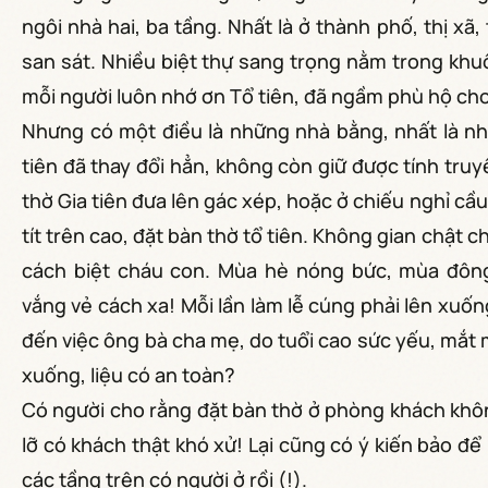
ngôi nhà hai, ba tầng. Nhất là ở thành phố, thị xã,
san sát. Nhiều biệt thự sang trọng nằm trong khuô
mỗi người luôn nhớ ơn Tổ tiên, đã ngầm phù hộ ch
Nhưng có một điều là những nhà bằng, nhất là nhà 
tiên đã thay đổi hẳn, không còn giữ được tính tru
thờ Gia tiên đưa lên gác xép, hoặc ở chiếu nghỉ cầ
tít trên cao, đặt bàn thờ tổ tiên. Không gian chật ch
cách biệt cháu con. Mùa hè nóng bức, mùa đôn
vắng vẻ cách xa! Mỗi lần làm lễ cúng phải lên xuống
đến việc ông bà cha mẹ, do tuổi cao sức yếu, mắt
xuống, liệu có an toàn?
Có người cho rằng đặt bàn thờ ở phòng khách không
lỡ có khách thật khó xử! Lại cũng có ý kiến bảo để 
các tầng trên có người ở rồi (!).