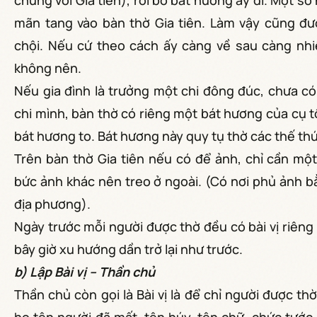
chung với Gia tiên), rồi bỏ bát hương ấy đi. Một 
mãn tang vào bàn thờ Gia tiên. Làm vậy cũng đư
chội. Nếu cứ theo cách ấy càng về sau càng nhi
không nên.
Nếu gia đình là trưởng một chi đông đúc, chưa có
chi mình, bàn thờ có riêng một bát hương của cụ t
bát hương to. Bát hương này quy tụ thờ các thế thứ
Trên bàn thờ Gia tiên nếu có để ảnh, chỉ cần mộ
bức ảnh khác nên treo ở ngoài. (Có nơi phủ ảnh bằ
địa phương).
Ngày trước mỗi người được thờ đều có bài vị riêng b
bây giờ xu hướng dần trở lại như trước.
b) Lập Bài vị – Thần chủ
Thần chủ còn gọi là Bài vị là để chỉ người được thờ