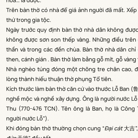
hoa… là được.
Trên bàn thờ có nhà để giá ảnh người đã mất. Xếp 
thứ trong gia tộc.
Ngày trước quy định bàn thờ nhà dân không được 
không được sơn son thếp vàng. Những điều trên c
thần và trong các đền chùa. Bàn thờ nhà dân ch
then, cánh gián . Bàn thờ làm bằng gỗ mít, gỗ vàng
Nhà nghèo túng đóng một chõng tre chân cao, để
lòng thành hiếu thuận thờ phụng Tổ tiên.
Kích thước làm bàn thờ căn cứ vào thước Lỗ Ban (
nghề mộc và nghề xây dựng. Ông là người nước Lỗ 
Thu (770-476 TCN). Tên ông là Ban, họ là Công 
người nước Lỗ”).
Khi đóng bàn thờ thường chọn cung “
Đại cát
大吉”,