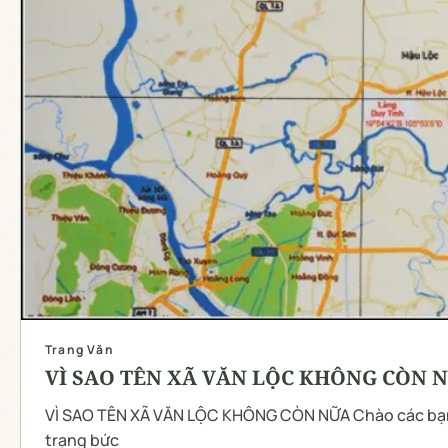
Trang Văn
VÌ SAO TÊN XÃ VĂN LỘC KHÔNG CÒN 
VÌ SAO TÊN XÃ VĂN LỘC KHÔNG CÒN NỮA Chào các bạn Nhiều bạn băn khoăn, với tâm
trạng bức