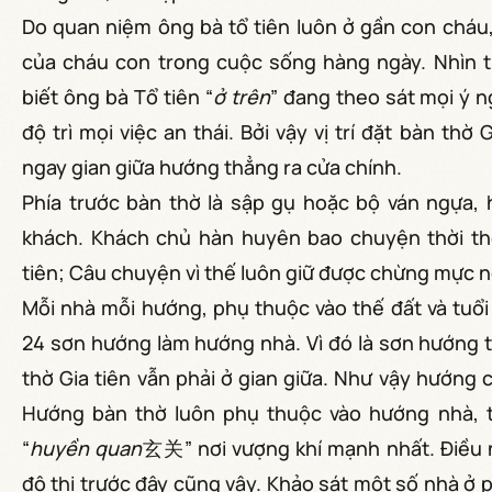
Do quan niệm ông bà tổ tiên luôn ở gần con chá
của cháu con trong cuộc sống hàng ngày. Nhìn t
biết ông bà Tổ tiên “
ở trên
” đang theo sát mọi ý n
độ trì mọi việc an thái. Bởi vậy vị trí đặt bàn thờ
ngay gian giữa hướng thẳng ra cửa chính.
Phía trước bàn thờ là sập gụ hoặc bộ ván ngựa, 
khách. Khách chủ hàn huyên bao chuyện thời th
tiên; Câu chuyện vì thế luôn giữ được chừng mực n
Mỗi nhà mỗi hướng, phụ thuộc vào thế đất và tuổi
24 sơn hướng làm hướng nhà. Vì đó là sơn hướng t
thờ Gia tiên vẫn phải ở gian giữa. Như vậy hướng 
Hướng bàn thờ luôn phụ thuộc vào hướng nhà, tứ
“
huyền quan
玄关” nơi vượng khí mạnh nhất. Điều n
đô thị trước đây cũng vậy. Khảo sát một số nhà ở 