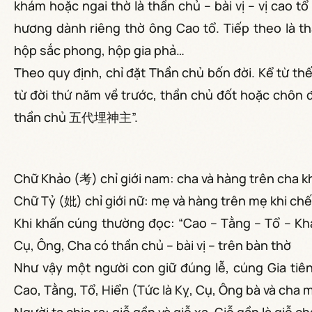
khám hoặc ngai thờ là thần chủ – bài vị – vị cao tổ
hương dành riêng thờ ông Cao tổ. Tiếp theo là thầ
hộp sắc phong, hộp gia phả…
Theo quy định, chỉ đặt Thần chủ bốn đời. Kể từ thế
từ đời thứ năm về trước, thần chủ đốt hoặc chôn đ
thần chủ 五代埋神主”.
Chữ Khảo (考) chỉ giới nam: cha và hàng trên cha kh
Chữ Tỷ (妣) chỉ giới nữ: mẹ và hàng trên mẹ khi chết
Khi khấn cúng thường đọc: “Cao – Tằng – Tổ – Khảo
Cụ, Ông, Cha có thần chủ – bài vị – trên bàn thờ
Như vậy một người con giữ đúng lễ, cúng Gia tiên 
Cao, Tằng, Tổ, Hiển (Tức là Kỵ, Cụ, Ông bà và cha 