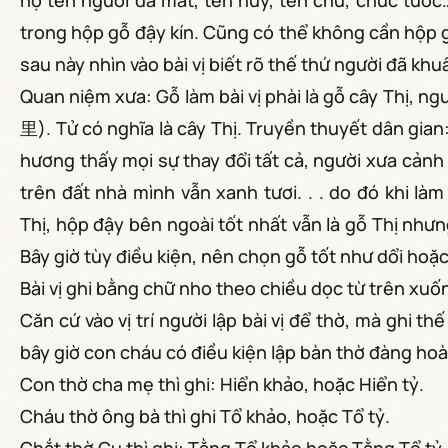
họ tên người đã mất, tên húy, tên chữ, chức tước…
trong hộp gỗ đậy kín. Cũng có thể không cần hộp g
sau này nhìn vào bài vị biết rõ thế thứ người đã khuấ
Quan niệm xưa: Gỗ làm bài vị phài là gỗ cây Thị, ng
里). Tử có nghĩa là cây Thị. Truyền thuyết dân gian:
hương thấy mọi sự thay đổi tất cả, người xưa cảnh
trên đất nhà mình vẫn xanh tươi. . . do đó khi là
Thị, hộp đậy bên ngoài tốt nhất vẫn là gỗ Thị như
Bây giờ tùy điều kiện, nên chọn gỗ tốt như dổi hoặc
Bài vị ghi bằng chữ nho theo chiều dọc từ trên xuống
Căn cứ vào vị trí người lập bài vị để thờ, mà ghi t
bây giờ con cháu có điều kiện lập bàn thờ đàng hoàn
Con thờ cha mẹ thì ghi: Hiển khảo, hoặc Hiển tỷ.
Cháu thờ ông bà thì ghi Tổ khảo, hoặc Tổ tỷ.