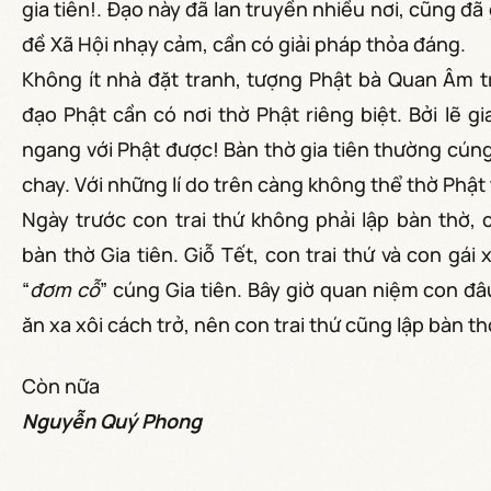
gia tiên!. Đạo này đã lan truyền nhiều nơi, cũng đã
đề Xã Hội nhạy cảm, cần có giải pháp thỏa đáng.
Không ít nhà đặt tranh, tượng Phật bà Quan Âm tr
đạo Phật cần có nơi thờ Phật riêng biệt. Bởi lẽ g
ngang với Phật được! Bàn thờ gia tiên thường cúng
chay. Với những lí do trên càng không thể thờ Phật 
Ngày trước con trai thứ không phải lập bàn thờ, c
bàn thờ Gia tiên. Giỗ Tết, con trai thứ và con gá
“
đơm cỗ
” cúng Gia tiên. Bây giờ quan niệm con đâ
ăn xa xôi cách trở, nên con trai thứ cũng lập bàn 
Còn nữa
Nguyễn Quý Phong