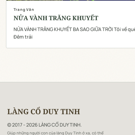
Trang Văn
NỬA VÀNH TRĂNG KHUYẾT
NỬA VÀNH TRĂNG KHUYẾT BA SAO GIỮA TRỜI Tôi về quê sửa nhà thờ đúng dịp mùa hè.
Đêm trải
LÀNG CỔ DUY TINH
© 2017 - 2026 LÀNG CỔ DUY TINH.
Giúp những người con của làng Duy Tinh ở xa, có thể