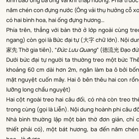
kính báo ông bà ông vải khi thắp hương. Phía trước
năm chén con đựng nước (Ông vải thụ hưởng cỗ xon
có hai bình hoa, hai ống đựng hương…
Phía trên, thẳng với bàn thờ ở lớp ngoài cùng 
ngang) còn gọi là Bức đại tự (大字 chữ lớn). Nội du
家先 Thờ gia tiên), “
Đức Lưu Quang
” (德流光 Đạo đức
Dưới bức đại tự người ta thường treo một bức Thể
khoảng 60 cm dài hơn 2m, ngăn làm ba ô bởi bốn d
mặt nguyệt cuốn mây. Hai ô bên thêu hai con rồ
lưỡng long chầu nguyệt)
Hai cột ngoài treo hai câu đối, có nhà còn treo t
trong cùng (gọi là Liễn). Nội dung hoành phi câu đố
Nhà bình thường lập một bàn thờ đơn giản, chỉ 
thiết phải có), một bát hương, ba đến năm ché