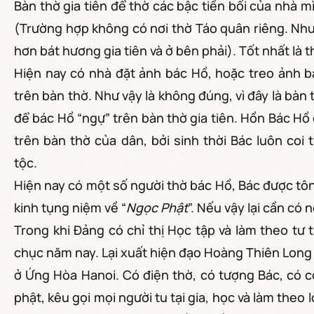
Bàn thờ gia tiên để thờ các bậc tiền bối của nhà 
(Trường hợp không có nơi thờ Táo quân riêng. Nh
hơn bát hương gia tiên và ở bên phải). Tốt nhất là 
Hiện nay có nhà đặt ảnh bác Hồ, hoặc treo ảnh 
trên bàn thờ. Như vậy là không đúng, vì đây là bàn
để bác Hồ “ngự” trên bàn thờ gia tiên. Hồn Bác H
trên bàn thờ của dân, bởi sinh thời Bác luôn coi
tộc.
Hiện nay có một số người thờ bác Hồ, Bác được tôn 
kinh tụng niệm về “
Ngọc Phật
”. Nếu vậy lại cần có 
Trong khi Đảng có chỉ thị Học tập và làm theo tư
chục năm nay. Lại xuất hiện đạo Hoàng Thiên Long
ở Ứng Hòa Hanoi. Có điện thờ, có tượng Bác, có c
phật, kêu gọi mọi người tu tại gia, học và làm theo 