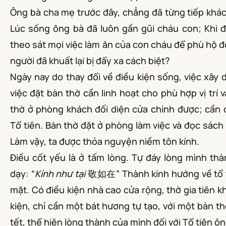
Ông bà cha mẹ trước đây, chẳng đã từng tiếp khác
Lúc sống ông bà đã luôn gần gũi cháu con; Khi đ
theo sát mọi việc làm ăn của con cháu để phù hộ độ 
người đã khuất lại bị đẩy xa cách biệt?
Ngày nay do thay đổi về điều kiện sống, việc xây
việc đặt bàn thờ cần linh hoạt cho phù hợp vị trí
thờ ở phòng khách đối diện cửa chính được; cần
Tổ tiên. Bàn thờ đặt ở phòng làm việc và đọc sách 
Làm vậy, ta được thỏa nguyện niềm tôn kính.
Điều cốt yếu là ở tấm lòng. Tự đáy lòng mình thà
dạy: “
Kính như tại
敬如在” Thành kính hướng về tổ tiên
mặt. Có điều kiện nhà cao cửa rộng, thờ gia tiên k
kiện, chỉ cần một bát hương tự tạo, với một bàn t
tết, thể hiện lòng thành của mình đối với Tổ tiên ô