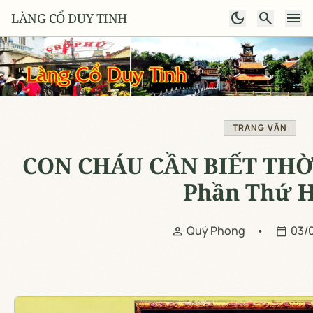
dark_mode
search
menu
LÀNG CỔ DUY TINH
TRANG VĂN
CON CHÁU CẦN BIẾT THỜ 
Phần Thứ H
Quý Phong
•
03/
person
calendar_today