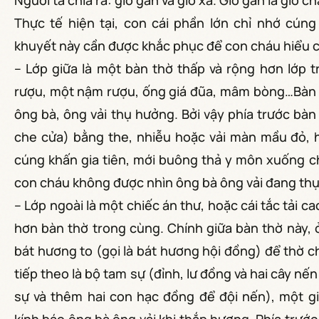
Người ta chia ra: giỗ gần và giỗ xa. Giỗ gần là giỗ ch
Thực tế hiện tại, con cái phần lớn chỉ nhớ cún
khuyết này cần được khắc phục để con cháu hiểu 
– Lớp giữa là một bàn thờ thấp và rộng hơn lớp t
rượu, một nậm rượu, ống giá đũa, mâm bòng…Bàn 
ông bà, ông vải thụ hưởng. Bởi vậy phía trước bà
che cửa) bằng the, nhiễu hoặc vải màn mầu đỏ, h
cúng khấn gia tiên, mới buông thả y môn xuống che
con cháu không được nhìn ông bà ông vải đang th
– Lớp ngoài là một chiếc án thư, hoặc cái tắc tải c
hơn bàn thờ trong cùng. Chính giữa bàn thờ này, 
bát hương to (gọi là bát hương hội đồng) để thờ c
tiếp theo là bộ tam sự (đỉnh, lư đồng và hai cây 
sự và thêm hai con hạc đồng để đội nến), một g