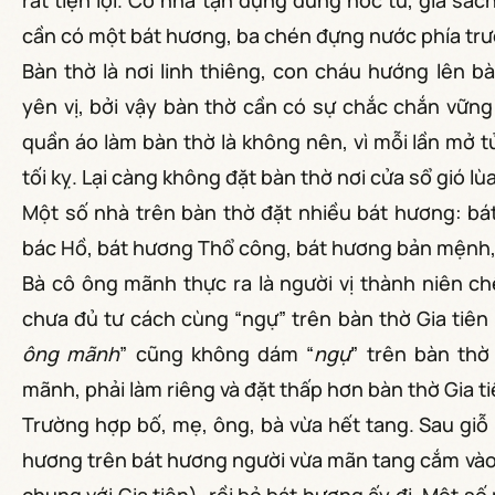
rất tiện lợi. Có nhà tận dụng dùng nóc tủ, giá sách
cần có một bát hương, ba chén đựng nước phía trướ
Bàn thờ là nơi linh thiêng, con cháu hướng lên b
yên vị, bởi vậy bàn thờ cần có sự chắc chắn vững 
quần áo làm bàn thờ là không nên, vì mỗi lần mở t
tối kỵ. Lại càng không đặt bàn thờ nơi cửa sổ gió lùa
Một số nhà trên bàn thờ đặt nhiều bát hương: bá
bác Hồ, bát hương Thổ công, bát hương bản mệnh
Bà cô ông mãnh thực ra là người vị thành niên ch
chưa đủ tư cách cùng “ngự” trên bàn thờ Gia tiên
ông mãnh
” cũng không dám “
ngự
” trên bàn thờ
mãnh, phải làm riêng và đặt thấp hơn bàn thờ Gia ti
Trường hợp bố, mẹ, ông, bà vừa hết tang. Sau giỗ
hương trên bát hương người vừa mãn tang cắm vào 