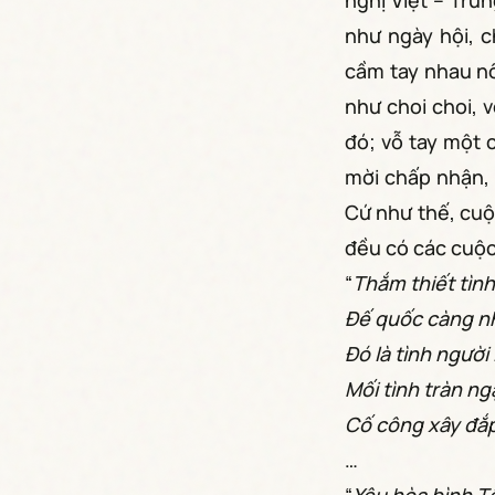
nghị Việt – Tru
như ngày hội, c
cầm tay nhau nố
như choi choi, 
đó; vỗ tay một 
mời chấp nhận, 
Cứ như thế, cuộc
đều có các cuộc
“
Thắm thiết tình
Đế quốc càng nh
Đó là tình người
Mối tình tràn n
Cố công xây đắp 
…