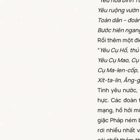
“
Yêu hòa bình T
Yêu ruộng vườn
Toàn dân – đoàn
Bước hiên ngang
Rồi thêm một điệ
“
Yêu Cụ Hồ, thủ
Yêu Cụ Mao, Cụ
Cụ Ma-len-cốp,
Xít-ta-lin, Ăng-
Tình yêu nước, 
hực. Các đoàn 
mạng, hồ hởi mộ
giặc Pháp ném 
rơi nhiều nhất 