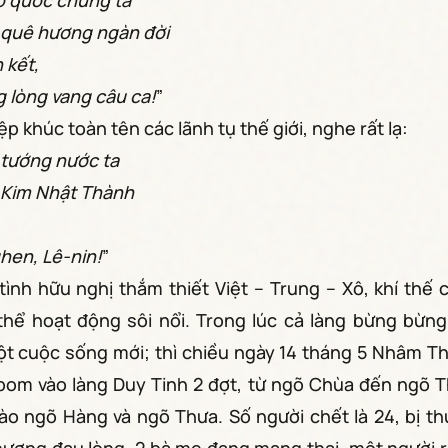
ổ quốc chúng ta
 quê hương ngàn đời
 kết,
 lòng vang câu ca!
”
p khúc toàn tên các lãnh tụ thế giới, nghe rất lạ:
 tướng nước ta
 Kim Nhật Thành
ghen, Lê-nin!
”
tình hữu nghị thắm thiết Việt – Trung – Xô, khí th
thể hoạt động sôi nổi. Trong lúc cả làng bừng bừng
t cuộc sống mới; thì chiều ngày 14 tháng 5 Nhâm Thì
bom vào làng Duy Tinh 2 đợt, từ ngõ Chùa đến ngõ T
vào ngõ Hàng và ngõ Thưa. Số người chết là 24, bị th