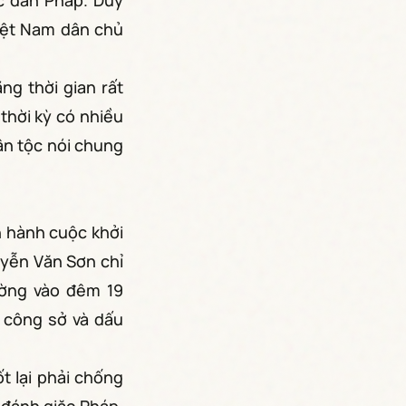
c dân Pháp. Duy
iệt Nam dân chủ
ng thời gian rất
 thời kỳ có nhiều
ân tộc nói chung
n hành cuộc khởi
uyễn Văn Sơn chỉ
ường vào đêm 19
o công sở và dấu
t lại phải chống