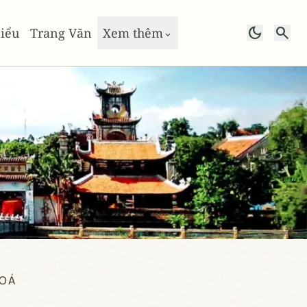
dark_mode
search
iểu
Trang Văn
Xem thêm
keyboard_arrow_down
HOÁ