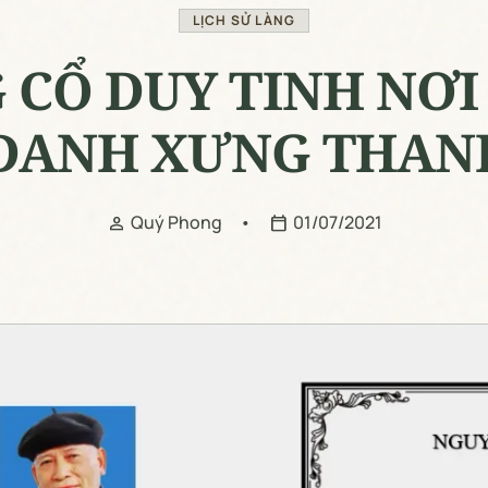
LỊCH SỬ LÀNG
 CỔ DUY TINH NƠI
 DANH XƯNG THAN
Quý Phong
•
01/07/2021
person
calendar_today