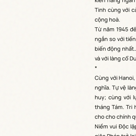
kiến hàng ngàn
Tinh cùng với 
cộng hoà.
Từ năm 1945 đến
ngắn so với tiến
biến động nhất…
và với làng cổ Du
*
Cùng với Hanoi,
nghĩa. Tự vệ là
huy; cùng với 
tháng Tám. Tri 
cho cho chính 
Niềm vui Độc lậ