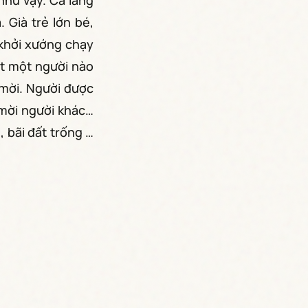
như vậy. Cả làng
 Già trẻ lớn bé,
 khởi xướng chạy
ặt một người nào
 mời. Người được
 mời người khác…
, bãi đất trống …