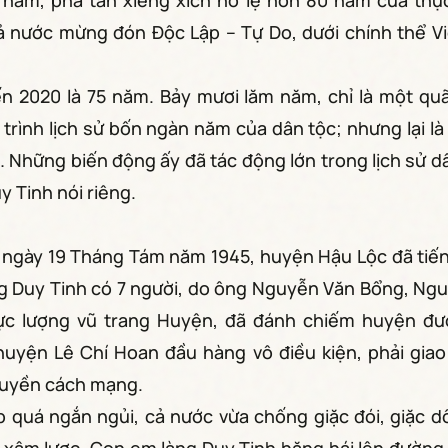
 năm, phá tan xiềng xích nô lệ hơn 80 năm của thự
cả nước mừng đón Độc Lập – Tự Do, dưới chính thể V
 2020 là 75 năm. Bảy mươi lăm năm, chỉ là một quã
 trình lịch sử bốn ngàn năm của dân tộc; nhưng lại là
 Những biến động ấy đã tác động lớn trong lịch sử d
y Tinh nói riêng.
 ngày 19 Tháng Tám năm 1945, huyện Hậu Lộc đã tiế
ng Duy Tinh có 7 người, do ông Nguyễn Văn Bổng, Ng
lực lượng vũ trang Huyện, đã đánh chiếm huyện đ
huyện Lê Chí Hoan đầu hàng vô điều kiện, phải gia
quyền cách mạng.
p quá ngắn ngủi, cả nước vừa chống giặc đói, giặc dố