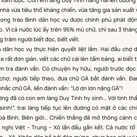
ại xâm lược. Con em làng Duy Tinh hăng hái lên đường
 nhà vừa tiêu thổ kháng chiến, vừa tăng gia sản xuất 
ong trào Bình dân học vụ được chính phủ phát độ
p. Vì cả nước lúc ấy trên 95% mù chữ, chỉ sau 3 tháng
 trăm người biết đọc, biết viết.
 dân học vụ thực hiện quyết liệt lắm. Hai đầu chợ
ra rất đơn giản, viết các chữ cái lên tấm bảng, ai biết 
ểm tra đánh vần. Có chuyện hy hữu, người trước đọc
chợ; người tiếp theo, đưa chữ GÀ bắt đánh vần. Đan
hắc chữ GÀ, liền đánh vần: “Lờ ơn lơn nặng GÀ”!
ờng đã có con em làng Duy Tinh hy sinh… Với tinh th
inh!”, trai làng tiếp tục lên đường có mặt ở các c
oà Bình, Biên giới… Chiến thắng đã mở thông cánh c
nghị Việt – Trung – Xô lần đầu gắn kết. Cả nước t