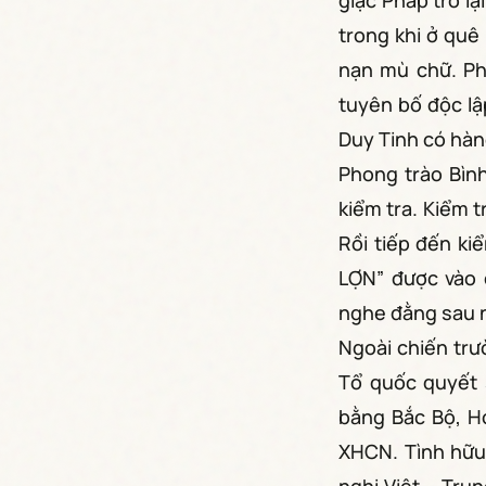
giặc Pháp trở l
trong khi ở quê
nạn mù chữ. Ph
tuyên bố độc lậ
Duy Tinh có hàng
Phong trào Bình
kiểm tra. Kiểm t
Rồi tiếp đến ki
LỢN” được vào 
nghe đằng sau n
Ngoài chiến trư
Tổ quốc quyết s
bằng Bắc Bộ, H
XHCN. Tình hữu 