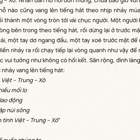
ng – Xô. Nhân dân hồ hởi đón mừng, chưa bao giờ vui 
hỗ nào cũng vang lên tiếng hát theo nhịp nhảy múa.
i thành một vòng tròn tới vài chục người. Một người
vòng bên trong theo tiếng hát, rồi dừng lại ở trước m
cái, một tay dơ ngang đầu, một tay xoè trước mặt để
liền nhảy ra rồi chạy tiếp lại vòng quanh như vậy để
 vui tưởng như không có hồi kết. Sân rộng, đình làng
 nhảy vang lên tiếng hát:
 Việt – Trung – Xô
iều mối lo
 lao động
gập núi sông
tình Việt – Trung – Xô
”