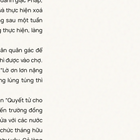
 đánh giặc Pháp,
và thực hiện xoá
ng sau một tuần
 thực hiện, làng
 dân quân gác để
thì được vào chợ.
 “Lờ ơn lơn nặng
g lúng túng thì
ần “Quyết tử cho
hiến trường đồng
ửa với các nước
ổ chức tháng hữu