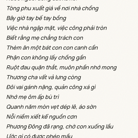
Tòng phu xuất giá về nơi nhà chồng
Bây giờ tay bế tay bồng
Việc nhà ngập mặt, việc công phải tròn
Biết rằng mẹ chẳng trách con
Thèm ăn một bát con con canh cần
Phận con không lấy chồng gần
Ruột đau quặn thắt, muôn phần nhớ mong
Thương cha vất vả lưng còng
Đôi vai gánh nặng, quản công xá gì
Nhớ mẹ ôm ấp bù trì
Quanh năm mòn vẹt dép lê, áo sờn
Nỗi niềm xiết kể nguồn cơn
Phương Đông đã rạng, chờ con xuống lầu
Ước gì có được phép mầu