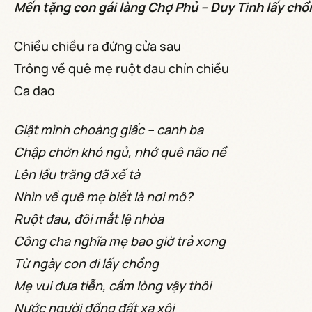
Mến tặng con gái làng Chợ Phủ – Duy Tinh lấy chồ
Chiều chiều ra đứng cửa sau
Trông về quê mẹ ruột đau chín chiều
Ca dao
Giật mình choàng giấc – canh ba
Chập chờn khó ngủ, nhớ quê não nề
Lên lầu trăng đã xế tà
Nhìn về quê mẹ biết là nơi mô?
Ruột đau, đôi mắt lệ nhòa
Công cha nghĩa mẹ bao giờ trả xong
Từ ngày con đi lấy chồng
Mẹ vui đưa tiễn, cầm lòng vậy thôi
Nước người đồng đất xa xôi