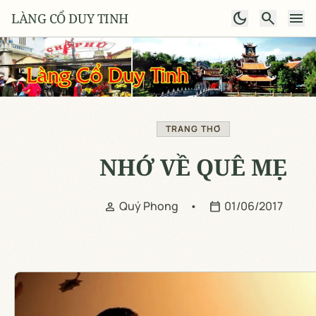
dark_mode
search
menu
LÀNG CỔ DUY TINH
TRANG THƠ
NHỚ VỀ QUÊ MẸ
Quý Phong
•
01/06/2017
person
calendar_today