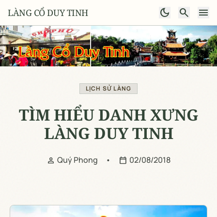
dark_mode
search
menu
LÀNG CỔ DUY TINH
LỊCH SỬ LÀNG
TÌM HIỂU DANH XƯNG
LÀNG DUY TINH
Quý Phong
•
02/08/2018
person
calendar_today