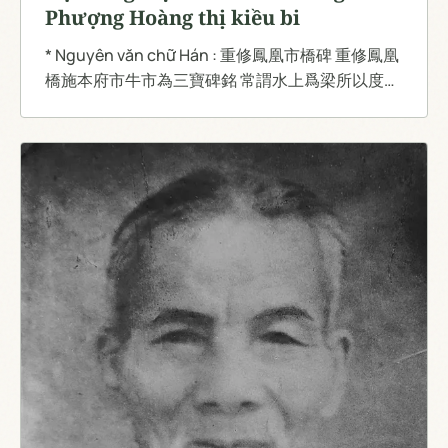
Phượng Hoàng thị kiều bi
* Nguyên văn chữ Hán : 重修鳳凰市橋碑 重修鳳凰
橋施本府市牛市為三寶碑銘 常謂水上爲梁所以度行
人之來往日中爲市所以通天下之貨財惟此鳳凰橋本
府市介在永福淳祐之間土高爽塏地廣坦平行客之所
往来貨財之所貿易真湯沐邑中大去大来大都會處也
迩因星霜屡阕風景頓殊時人不能無燕麥鬼葵之感。
恭惟 世宗毅皇帝老皇皇太后以天下母爲佛中聖心福
地目慈天發無量之心種將来之福當時達官及諸善信
人咸願爲之助費閨錢腰帯怡然壹舍荆木昆瓦駢然四
来廼於。 弘定拾五年柒月拾弍日旦伐蠲恊穀徠起鳩
工離娄之明以督其绳公輸之巧以削其墨經之营之不
浹旬而未雨之龍止齎之虹已橫跨於波上矣水由地中
行人從橋上達原本府市玆施三寳致天下之人聚天下
之貨商賈之居行共便貨財之貿易皆通举欣欣然誾誾
然於帝日帝天之下咸熙熙焉皡皡焉於王途王路之中
會其有極歸于有極普荷吾。 帝王萬萬年建極錫福之