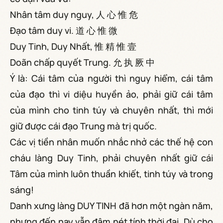
Nhân tâm duy nguy, 人 心 惟 危
Đạo tâm duy vi. 道 心 惟 微
Duy Tinh, Duy Nhất, 惟 精 惟 壹
Doãn chấp quyết Trung. 允 执 厥 中
Ý là: Cái tâm của người thì nguy hiểm, cái tâm
của đạo thì vi diệu huyền ảo, phải giữ cái tâm
của mình cho tinh túy và chuyên nhất, thì mới
giữ được cái đạo Trung mà trị quốc.
Các vị tiền nhân muốn nhắc nhở các thế hệ con
cháu làng Duy Tinh, phải chuyên nhất giữ cái
Tâm của mình luôn thuần khiết, tinh túy và trong
sáng!
Danh xưng làng DUY TINH đã hơn một ngàn năm,
nhưng đến nay vẫn đậm nét tính thời đại. Dù cho