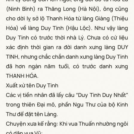
(Ninh Bình) ra Thăng Long (Hà Nội), ông cũng
cho dời lỵ sở lộ Thanh Hóa từ làng Giàng (Thiệu
Hóa) về làng Duy Tinh (Hậu Lộc). Như vậy làng
Duy Tinh có trước thời nhà Lý. Chưa có cứ liệu
xác định thời gian ra đời danh xưng làng DUY
TINH, nhưng chắc chắn danh xưng làng Duy Tinh
đã hơn ngàn năm tuổi, có trước danh xưng
THANH HÓA.
Xuất xứ tên Duy Tinh
Các vị tiền nhân đã lấy câu “Duy Tinh Duy Nhất”
trong thiên Đại mô, phần Ngu Thư của bộ Kinh
Thư để đặt tên Làng.
Chuyện xưa kể rằng: Khi vua Thuấn nhường ngôi
có dặn vua Vũ: