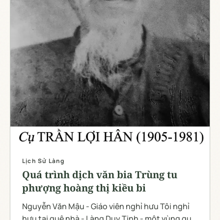
功大矣是則斯橋之作斯市之施其及人之功之德顧可
量耶以此河沙慶善于祿百福于其身于其子孫穆穆皇
皇绵绵延延祚胤处处基圖鞏固其億萬年無彊之休
乎。 銘曰: 帝鄉福地,鳳凰橋名,規摸雄麗,制度恢宏,
雲飛畫棟,雨捲惟亮,棟扶圖祚,磐奠瑤京,
Lịch Sử Làng
Quá trình dịch văn bia Trùng tu
phượng hoàng thị kiều bi
Nguyễn Văn Mậu - Giáo viên nghỉ hưu Tôi nghỉ
hưu tại quê nhà - Làng Duy Tinh - một vùng quê