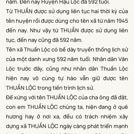
năm. Đến nay Huyện Hậu Lộc đã 592 tuổi.
Từ THUẦN được sử dụng liên tục hai thời kỳ của
tên huyện rồi được dùng cho tên xã từ năm 1945
đến nay. Như vậy từ THUẦN được sử dụng liên
tục, đến nay cũng đã 592 năm.
Tên xã Thuần Lộc có bề dày truyền thống lịch sử
của một danh xưng 592 năm tuổi. Nhân dân Văn
Lộc trước đây, cũng như nhân dân Thuần Lộc
hiện nay vô cùng tự hào vẫn giữ được tên
THUẦN LỘC trong tiến trình lịch sử.
Để xứng với tên THUẦN LỘC của cha ông đã đặt,
con em THUẦN LỘC chúng ta, hiện đang ở quê
hương hay ở nơi xa, đều có trách nhiệm xây
dựng xã THUẦN LỘC ngày càng phát triển mạnh