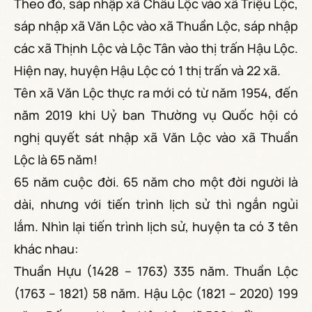
Theo đó, sáp nhập xã Châu Lộc vào xã Triệu Lộc,
sáp nhập xã Văn Lộc vào xã Thuần Lộc, sáp nhập
các xã Thịnh Lộc và Lộc Tân vào thị trấn Hậu Lộc.
Hiện nay, huyện Hậu Lộc có 1 thị trấn và 22 xã.
Tên xã Văn Lộc thực ra mới có từ năm 1954, đến
năm 2019 khi Uỷ ban Thường vụ Quốc hội có
nghị quyết sát nhập xã Văn Lộc vào xã Thuần
Lộc là 65 năm!
65 năm cuộc đời. 65 năm cho một đời người là
dài, nhưng với tiến trình lịch sử thì ngắn ngủi
lắm. Nhìn lại tiến trình lịch sử, huyện ta có 3 tên
khác nhau:
Thuần Hựu (1428 – 1763) 335 năm. Thuần Lộc
(1763 – 1821) 58 năm. Hậu Lộc (1821 – 2020) 199