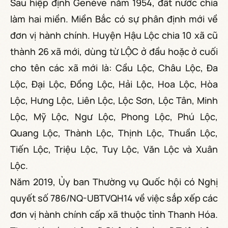
Sau hiệp định Genève năm 1954, đất nước chia
làm hai miền. Miền Bắc có sự phân định mới về
đơn vị hành chính. Huyện Hậu Lộc chia 10 xã cũ
thành 26 xã mới, dùng từ LỘC ở đầu hoặc ở cuối
cho tên các xã mới là: Cầu Lộc, Châu Lộc, Đa
Lộc, Đại Lộc, Đồng Lộc, Hải Lộc, Hoa Lộc, Hòa
Lộc, Hưng Lộc, Liên Lộc, Lộc Sơn, Lộc Tân, Minh
Lộc, Mỹ Lộc, Ngư Lộc, Phong Lộc, Phú Lộc,
Quang Lộc, Thành Lộc, Thịnh Lộc, Thuần Lộc,
Tiến Lộc, Triệu Lộc, Tuy Lộc, Văn Lộc và Xuân
Lộc.
Năm 2019, Ủy ban Thường vụ Quốc hội có Nghị
quyết số 786/NQ-UBTVQH14 về việc sắp xếp các
đơn vị hành chính cấp xã thuộc tỉnh Thanh Hóa.