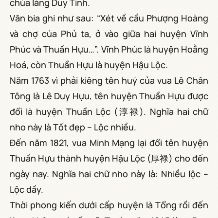
chùa làng Duy Tinh.
Văn bia ghi như sau: “Xét về cầu Phượng Hoàng
và chợ của Phủ ta, ở vào giữa hai huyện Vĩnh
Phúc và Thuần Hựu…”. Vĩnh Phúc là huyện Hoằng
Hoá, còn Thuần Hựu là huyện Hậu Lộc.
Năm 1763 vì phải kiêng tên huý của vua Lê Chân
Tông là Lê Duy Hựu, tên huyện Thuần Hựu được
đổi là huyện Thuần Lộc (淳禄). Nghĩa hai chữ
nho này là Tốt đẹp – Lộc nhiều.
Đến năm 1821, vua Minh Mạng lại đổi tên huyện
Thuần Hựu thành huyện Hậu Lộc (厚禄) cho đến
ngày nay. Nghĩa hai chữ nho này là: Nhiều lộc –
Lộc dầy.
Thời phong kiến dưới cấp huyện là Tổng rồi đến