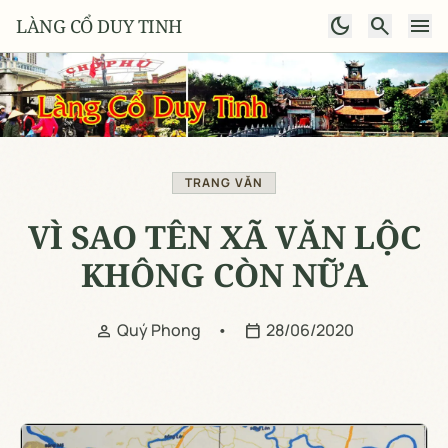
dark_mode
search
menu
LÀNG CỔ DUY TINH
TRANG VĂN
VÌ SAO TÊN XÃ VĂN LỘC
KHÔNG CÒN NỮA
Quý Phong
•
28/06/2020
person
calendar_today